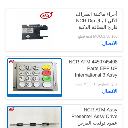
خريطة
أجزاء ماكينة الصراف
الموقع
الآلي للبنك NCR Dip
قارئ البطاقة الذكية
سياسة
4450704253445-
50-100 usd MOQ:1 قطع
0704253
الخصوصية
الاتصال
4450745408 NCR ATM
Parts EPP UP
International 3 Assy
USB 5V 500mA
قابل للتفاوض MOQ:1 قطع
الاتصال
NCR ATM Assy
Presenter Assy Drive
عمود توقيت القرص