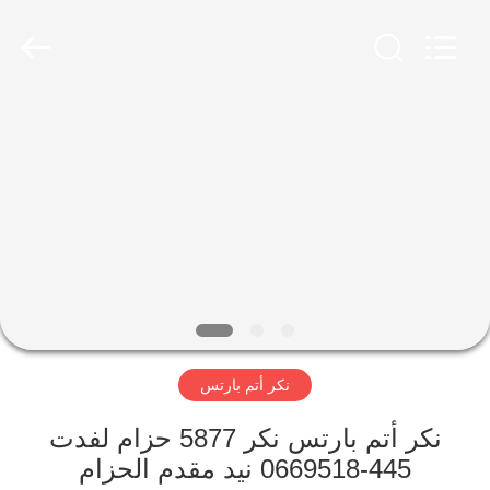
Rong
Mei
Guang
Science
And
Technology
Co.,
Ltd..
الصفحة
All
Rights
Reserved.
الرئيسية
المنتجات
حولنا
جولة
نكر أتم بارتس
في
المصنع
نكر أتم بارتس نكر 5877 حزام لفدت
445-0669518 نيد مقدم الحزام