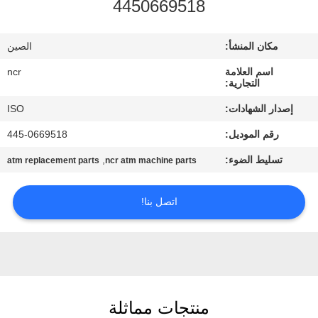
4450669518
مراقبة
الجودة
مكان المنشأ:
الصين
اسم العلامة
ncr
اتصل
التجارية:
بنا
إصدار الشهادات:
ISO
رقم الموديل:
445-0669518
أخبار
تسليط الضوء:
,
atm replacement parts
ncr atm machine parts
القضايا
اتصل بنا!
اطلب
عرض
أسعار
منتجات مماثلة