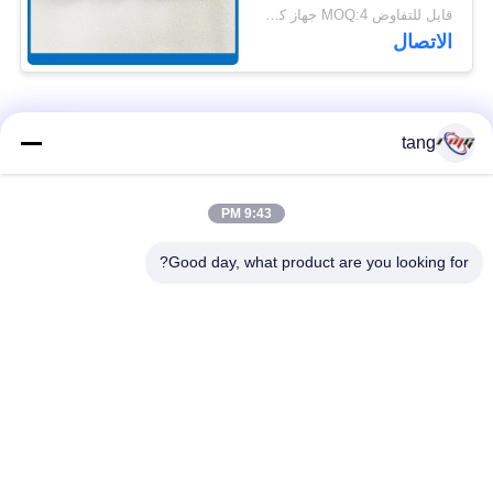
4450672124
قابل للتفاوض MOQ:4 جهاز كمبيوتر شخصى
الاتصال
فئات شعبية
جميع
tang
قطع غيار أجهزة
9:43 PM
ATM قطع غيار الآلات
الصراف الآلي
Good day, what product are you looking for?
قطع غيار أجهزة
نكر أتم بارتس
الصراف الآلي وينكور
أجزاء أجهزة الصراف
قطع غيار أجهزة
الآلي نمد
الصراف الآلي ديبولد
هيتاشي أجزاء أجهزة
ماكينة الصراف الآلي