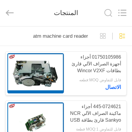
Rong
Mei
Guang
المنتجات
Science
And
Technology
Co.,
Ltd..
الصفحة
All
Rights
atm machine card reader
Reserved.
الرئيسية
01750105986 أجزاء
المنتجات
أجهزة الصراف الآلي قارئ
بطاقات Wincor V2XF
حولنا
الإصدار القياسي
قابل للتفاوض MOQ:قطعه
1750105986
الاتصال
جولة
في
445-0724621 أجزاء
ماكينة الصراف الآلي NCR
المصنع
Sankyo قارئ بطاقة USB
ITC3Q8-3A2347
قابل للتفاوض MOQ:1 قطعة