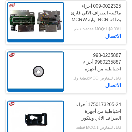
009-0022325 أجزاء
ماكينة الصراف الآلي قارئ
بطاقة NCR بوابة IMCRW
STD مصراع Assy
$9.00/1 pieces MOQ:1 قطع
0090022325
الاتصال
998-0235887
9980235887 أجزاء
احتياطية من أجهزة
الصراف الآلي المصرفية
قابل للتفاوض MOQ:قطعة واحدة
NCR 58XX قارئ بطاقات
الاتصال
1750173205-24 أجزاء
احتياطية من أجهزة
الصراف الآلي وينكور
نيكسدورف V2CU قارئ
قابل للتفاوض MOQ:1 قطعة
بطاقات أجزاء بلاستيكية