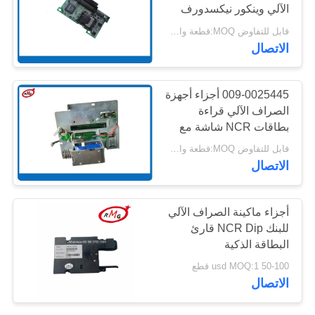
الآلي وينكور نيكسدورف
خريطة
V2XF قارئ بطاقات لوحة
قابل للتفاوض MOQ:قطعة واحدة
الموقع
تحكم IC
الاتصال
سياسة
009-0025445 أجزاء أجهزة
الخصوصية
الصراف الآلي قراءة
بطاقات NCR شاشة مع
مؤشرات إدخال الوسائط
قابل للتفاوض MOQ:قطعة واحدة
MEI
الاتصال
أجزاء ماكينة الصراف الآلي
للبنك NCR Dip قارئ
البطاقة الذكية
4450704253445-
50-100 usd MOQ:1 قطع
0704253
الاتصال