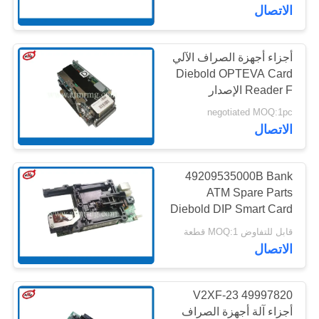
مراقبة
الاتصال
الجودة
أجزاء أجهزة الصراف الآلي
Diebold OPTEVA Card
اتصل
Reader F الإصدار
بنا
49209542000F 00-
negotiated MOQ:1pc
104380-000k
الاتصال
أخبار
49209535000B Bank
القضايا
ATM Spare Parts
Diebold DIP Smart Card
Reader Track 123 EMV
قابل للتفاوض MOQ:1 قطعة
اطلب
49-209535-000B
الاتصال
عرض
أسعار
V2XF-23 49997820
أجزاء آلة أجهزة الصراف