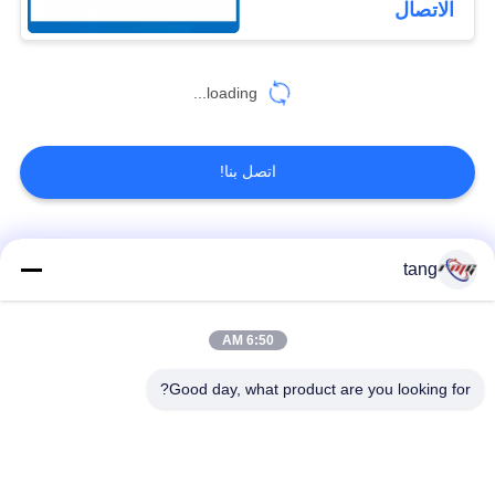
الاتصال
سوداء
loading...
اتصل بنا!
فئات شعبية
جميع
tang
قطع غيار أجهزة
6:50 AM
ATM قطع غيار الآلات
الصراف الآلي
Good day, what product are you looking for?
قطع غيار أجهزة
نكر أتم بارتس
الصراف الآلي وينكور