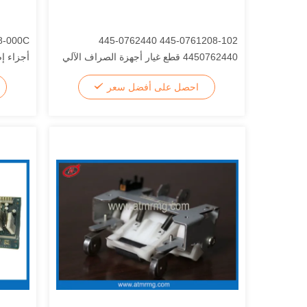
445-0761208-102 445-0762440
4450762440 قطع غيار أجهزة الصراف الآلي
NCR White Pulley
عام
احصل على أفضل سعر