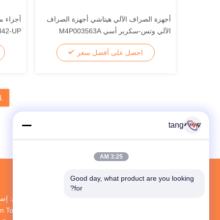
أجهزة الصراف الآلي هيتاشي أجهزة الصراف
الآلي وتس-سكربر أسي M4P003563A
842-UP
استخدام لآلة الصراف الآلي
01534B
احصل على أفضل سعر
1
tang
3:25 AM
Good day, what product are you looking 
for?
an Town، Baoan