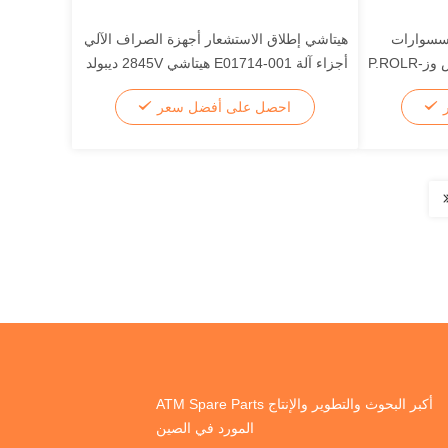
كسسوارات
هيتاشي إطلاق الاستشعار أجهزة الصراف الآلي
أجهزة الصراف الآلي هيتاشي كس وز-P.ROLR
أجزاء آلة E01714-001 هيتاشي 2845V ديبولد
378
ر
احصل على أفضل سعر
أكبر البحوث والتطوير والإنتاج ATM Spare Parts
المورد في الصين