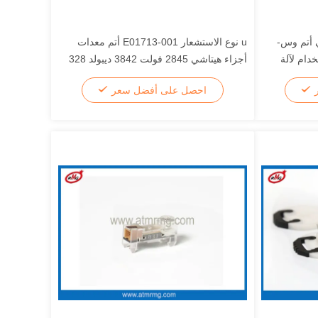
ي أتم وس-
u نوع الاستشعار E01713-001 أتم معدات
4P007460B استخدام لآلة
أجزاء هيتاشي 2845 فولت 3842 ديبولد 328
ر
احصل على أفضل سعر