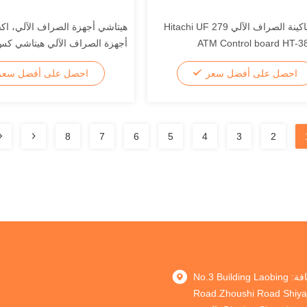
أجزاء ماكينة الصراف الآلي Hitachi UF 279
هيتاشي أجهزة الصراف الآلي، ا
ATM Control board HT-3
M76
بوس 4P010787-001
احصل على أفضل سعر
احصل على أفضل سع
8
7
6
5
4
3
2
العنوان: إضافة: No.3 Building Laobing
Road.Zhoushi Road Shiy