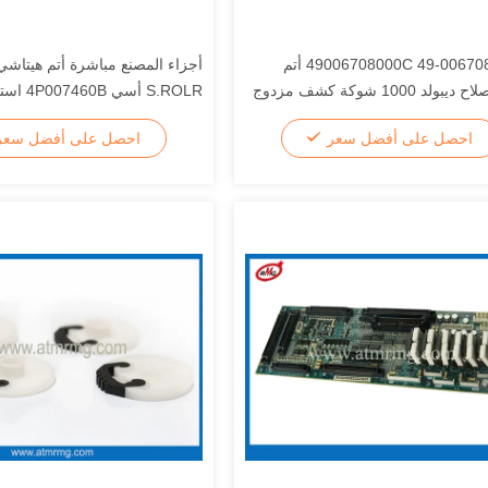
49006708000C 49-006708-000C أتم
أجزاء المصنع مباشرة أتم هيتاش
أجزاء إصلاح ديبولد 1000 شوكة كشف مزدوج
S.ROLR أسي 
الصراف الآلي
احصل على أفضل سعر
احصل على أفضل سع