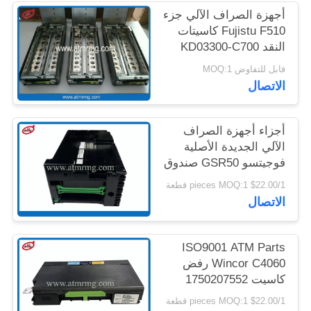
خريطة
أجهزة الصراف الآلي جزء
Fujistu F510 كاسيتات
الموقع
النقد KD03300-C700
كاسيتة النقد الملكي
قابل للتفاوض MOQ:1
سياسة
الاتصال
الخصوصية
أجزاء أجهزة الصراف
الآلي الجديدة الأصلية
فوجيتسو GSR50 صندوق
النقد KD04016-D001
$22.00/1 pieces MOQ:1 قطعة
الاتصال
ISO9001 ATM Parts
Wincor C4060 رفض
كاسيت 1750207552
01750207552
$22.00/1 pieces MOQ:1 قطعة