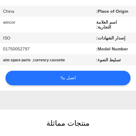
مراقبة
China
Place of Origin:
الجودة
اسم العلامة
wincor
التجارية:
اتصل
إصدار الشهادات:
ISO
بنا
01750052797
Model Number:
تسليط الضوء:
,
atm spare parts
currency cassette
أخبار
اتصل بنا!
القضايا
اطلب
عرض
أسعار
منتجات مماثلة