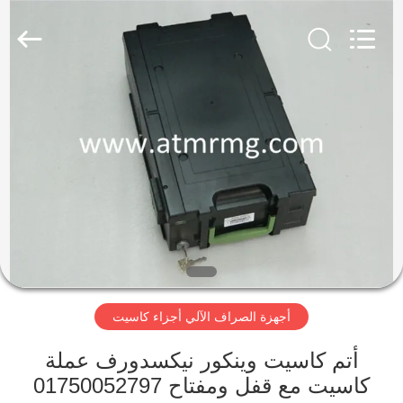
Rong
Mei
Guang
Science
And
Technology
Co.,
Ltd..
الصفحة
All
Rights
Reserved.
الرئيسية
المنتجات
حولنا
جولة
أجهزة الصراف الآلي أجزاء كاسيت
في
المصنع
أتم كاسيت وينكور نيكسدورف عملة
كاسيت مع قفل ومفتاح 01750052797