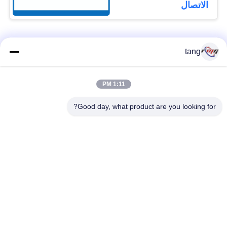
الاتصال
فئات شعبية
جميع
tang
قطع غيار أجهزة
1:11 PM
ATM قطع غيار الآلات
الصراف الآلي
Good day, what product are you looking for?
قطع غيار أجهزة
نكر أتم بارتس
الصراف الآلي وينكور
أجزاء أجهزة الصراف
قطع غيار أجهزة
الآلي نمد
الصراف الآلي ديبولد
هيتاشي أجزاء أجهزة
ماكينة الصراف الآلي
الصراف الآلي