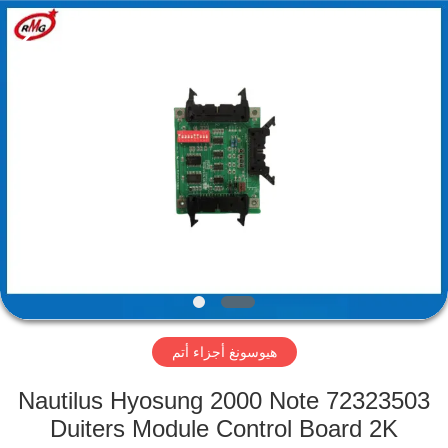
Rong
Mei
Guang
Science
And
Technology
Co.,
Ltd..
الصفحة
All
Rights
Reserved.
الرئيسية
المنتجات
حولنا
جولة
هيوسونغ أجزاء أتم
في
المصنع
72323503 Nautilus Hyosung 2000 Note
Duiters Module Control Board 2K