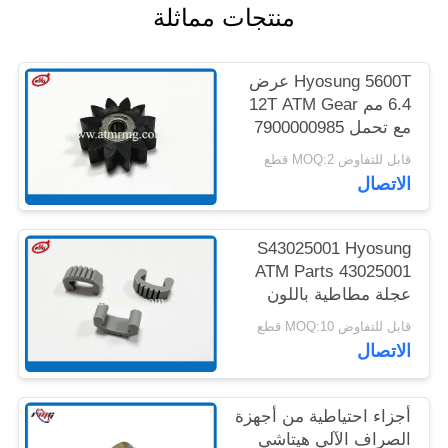
منتجات مماثلة
خريطة
الموقع
Hyosung 5600T عرض
6.4 مم 12T ATM Gear
سياسة
مع تحمل 7900000985
الخصوصية
قابل للتفاوض MOQ:2 قطع
الاتصال
S43025001 Hyosung
ATM Parts 43025001
عجلة مطاطية باللون
الرمادي
قابل للتفاوض MOQ:10 قطع
الاتصال
أجزاء احتياطية من أجهزة
الصراف الآلي هيتاشي