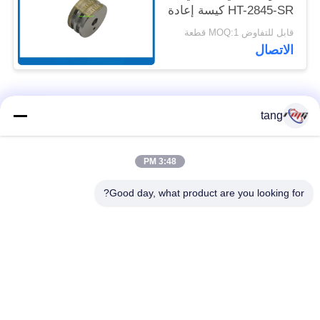
HT-2845-SR كيسة إعادة
التدوير للوصلة
قابل للتفاوض MOQ:1 قطعة
7P098176-003 للوصلة
الاتصال
المطاطية
فئات شعبية
جميع
tang
قطع غيار أجهزة
3:48 PM
ATM قطع غيار الآلات
الصراف الآلي
Good day, what product are you looking for?
قطع غيار أجهزة
نكر أتم بارتس
الصراف الآلي وينكور
أجزاء أجهزة الصراف
قطع غيار أجهزة
الآلي نمد
الصراف الآلي ديبولد