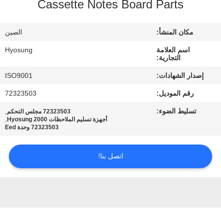
Cassette Notes Board Parts
مراقبة
الجودة
مكان المنشأ:
الصين
اسم العلامة
Hyosung
اتصل
التجارية:
بنا
إصدار الشهادات:
ISO9001
رقم الموديل:
72323503
أخبار
تسليط الضوء:
,
72323503 مجلس التحكم
,
أجهزة تسليم الملاحظات Hyosung 2000
72323503 وحدة Eed
القضايا
اتصل بنا!
اطلب
عرض
أسعار