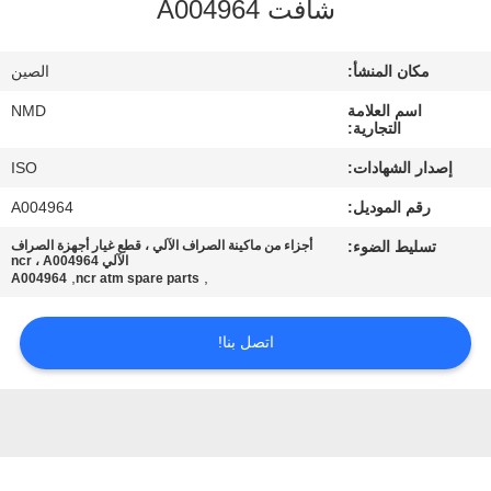
شافت A004964
مراقبة
الجودة
مكان المنشأ:
الصين
اسم العلامة
NMD
اتصل
التجارية:
بنا
إصدار الشهادات:
ISO
رقم الموديل:
A004964
أخبار
تسليط الضوء:
أجزاء من ماكينة الصراف الآلي ، قطع غيار أجهزة الصراف
الآلي ncr ، A004964
,
,
A004964
ncr atm spare parts
القضايا
اتصل بنا!
اطلب
عرض
أسعار