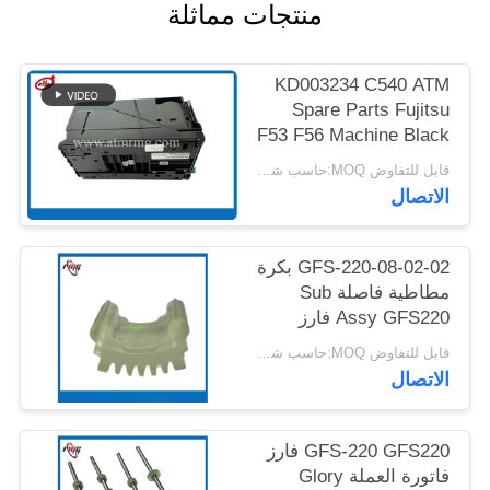
منتجات مماثلة
خريطة
الموقع
KD003234 C540 ATM
Spare Parts Fujitsu
سياسة
F53 F56 Machine Black
Cassette
الخصوصية
قابل للتفاوض MOQ:حاسب شخصي 1
الاتصال
GFS-220-08-02-02 بكرة
مطاطية فاصلة Sub
Assy GFS220 فارز
فاتورة العملة Glory
قابل للتفاوض MOQ:حاسب شخصي 1
الأوراق النقدية عداد
الاتصال
النقود مكون أساسي فارز
نقدي في فروع البنك
باستخدام ماكينة الصراف
GFS-220 GFS220 فارز
الآلي NCR، Hyosung،
فاتورة العملة Glory