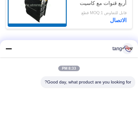
أربع قنوات مع كاسيت
قابل للتفاوض MOQ:1 قطع
الاتصال
فئات شعبية
جميع
tang
قطع غيار أجهزة
8:33 PM
ATM قطع غيار الآلات
الصراف الآلي
Good day, what product are you looking for?
قطع غيار أجهزة
نكر أتم بارتس
الصراف الآلي وينكور
أجزاء أجهزة الصراف
قطع غيار أجهزة
الآلي نمد
الصراف الآلي ديبولد