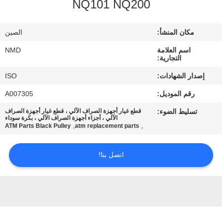
NQ101 NQ200
مراقبة
الجودة
مكان المنشأ:
الصين
اسم العلامة
NMD
اتصل
التجارية:
بنا
إصدار الشهادات:
ISO
رقم الموديل:
A007305
أخبار
تسليط الضوء:
قطع غيار أجهزة الصراف الآلي ، قطع غيار أجهزة الصراف
الآلي ، أجزاء أجهزة الصراف الآلي ، بكرة سوداء
,
,
ATM Parts Black Pulley
atm replacement parts
القضايا
اتصل بنا!
اطلب
عرض
أسعار