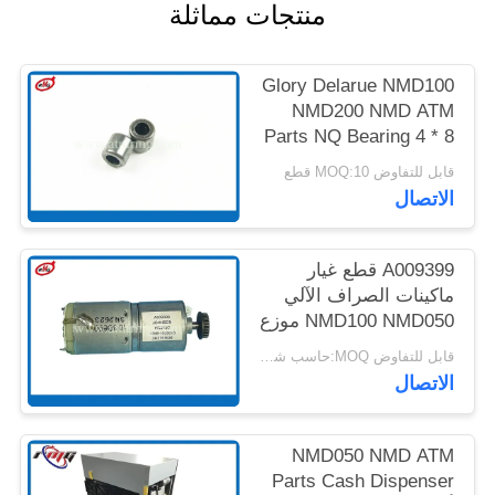
منتجات مماثلة
خريطة
الموقع
Glory Delarue NMD100
NMD200 NMD ATM
سياسة
Parts NQ Bearing 4 * 8
* 8 A001593
الخصوصية
قابل للتفاوض MOQ:10 قطع
الاتصال
A009399 قطع غيار
ماكينات الصراف الآلي
NMD100 NMD050 موزع
NF300 بيك موتور
قابل للتفاوض MOQ:حاسب شخصي 1
الاتصال
NMD050 NMD ATM
Parts Cash Dispenser