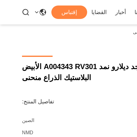
ا
أخبار
القضايا
إقتباس
أتم النقدية كاسيت مجد ديلارو نمد A004343 RV301 الأبيض
البلاستيك الذراع منحنى
تفاصيل المنتج:
الصين
NMD