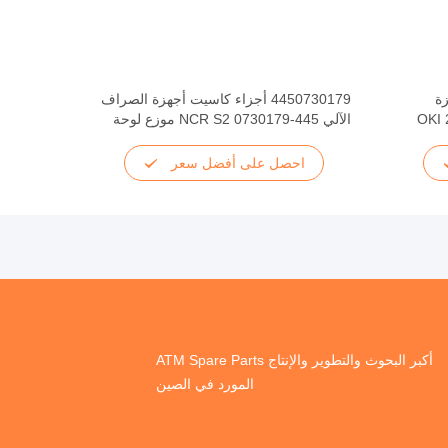
جهزة
4450730179 أجزاء كاسيت أجهزة الصراف
OKI 21
الآلي 445-0730179 NCR S2 موزع لوحة
دفع كاسيت النقدية
احصل على أفضل سعر
أكبر البحوث والتطوير والإنتاج ATM Spare Parts
المورد في الصين