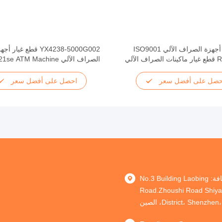
قطع غيار أجهزة الصراف الآلي ISO9001
YX4238-5000G002 قطع غيار أ
الصراف الآلي se ATM Machine
Reject Cassette
حصل على أفضل سعر
احصل على أفضل سعر
العنوان: إضافة: No.3 Building Laobing
Road.Zhoushi Road Shiy
District، Shen، الصين