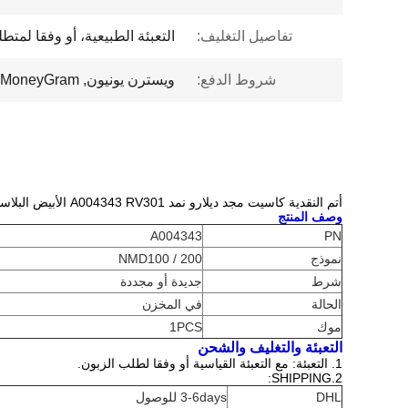
تفاصيل التغليف:
التعبئة الطبيعية، أو وفقا لمتطل
شروط الدفع:
ويسترن يونيون, T/T, MoneyGram
أتم النقدية كاسيت مجد ديلارو نمد A004343 RV301 الأبيض البلاستيك الذراع منحنى
وصف المنتج
A004343
PN
نموذج
NMD100 / 200
شرط
جديدة أو مجددة
الحالة
في المخزن
موك
1PCS
التعبئة والتغليف والشحن
1. التعبئة: مع التعبئة القياسية أو وفقا لطلب الزبون.
2.SHIPPING:
DHL
3-6days للوصول