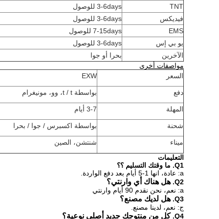
TNT
3-6days للوصول
فيديكس
3-6days للوصول
EMS
7-15days للوصول
يو بي إس
3-6days للوصول
الآخرين
بحرا أو جوا
مواصفات أخرى
السعر
EXW
دفع
بواسطة t / t، وو، مونيغرام
المهلة
3-7 أيام
شحنة
بواسطة اكسبرس / جوا / بحرا
ميناء
شنتشن، الصين
التعليمات
Q1.
ما وقتك التسليم ؟؟
a: عادة، انها 1-5 أيام بعد دفع الواردة.
هل هناك أي وارنتي؟
Q2.
a: نعم، نحن نقدم 90 أيام وارنتي
هل لديك مصنع؟
Q3.
ج: نعم، لدينا مصنع.
كل من منتوجك جديد أصلي نوعية؟
Q4.