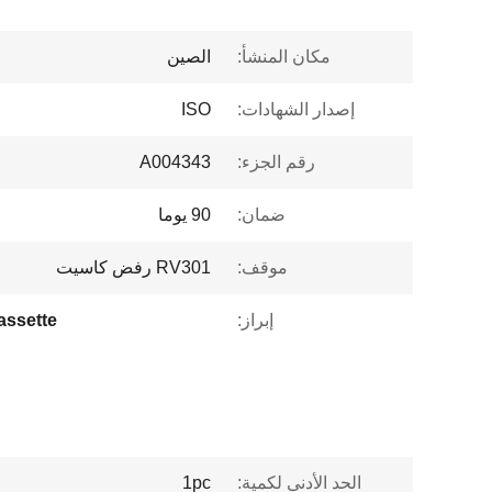
مكان المنشأ:
الصين
إصدار الشهادات:
ISO
رقم الجزء:
A004343
ضمان:
90 يوما
موقف:
RV301 رفض كاسيت
إبراز:
assette
الحد الأدنى لكمية:
1pc