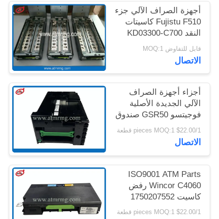
خريطة
أجهزة الصراف الآلي جزء
Fujistu F510 كاسيتات
الموقع
النقد KD03300-C700
كاسيتة النقد الملكي
قابل للتفاوض MOQ:1
سياسة
الاتصال
الخصوصية
أجزاء أجهزة الصراف
الآلي الجديدة الأصلية
فوجيتسو GSR50 صندوق
النقد KD04016-D001
$22.00/1 pieces MOQ:1 قطعة
الاتصال
ISO9001 ATM Parts
Wincor C4060 رفض
كاسيت 1750207552
01750207552
$22.00/1 pieces MOQ:1 قطعة