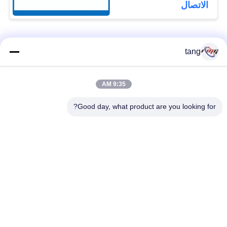
الاتصال
فئات شعبية
جميع
tang
قطع غيار أجهزة
9:35 AM
ATM قطع غيار الآلات
الصراف الآلي
Good day, what product are you looking for?
قطع غيار أجهزة
نكر أتم بارتس
الصراف الآلي وينكور
أجزاء أجهزة الصراف
قطع غيار أجهزة
الآلي نمد
الصراف الآلي ديبولد
هيتاشي أجزاء أجهزة
ماكينة الصراف الآلي
الصراف الآلي