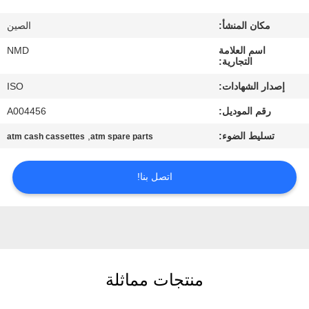
مراقبة
مكان المنشأ:
الصين
الجودة
اسم العلامة
NMD
التجارية:
اتصل
إصدار الشهادات:
ISO
بنا
رقم الموديل:
A004456
تسليط الضوء:
,
atm cash cassettes
atm spare parts
أخبار
اتصل بنا!
القضايا
اطلب
عرض
أسعار
منتجات مماثلة