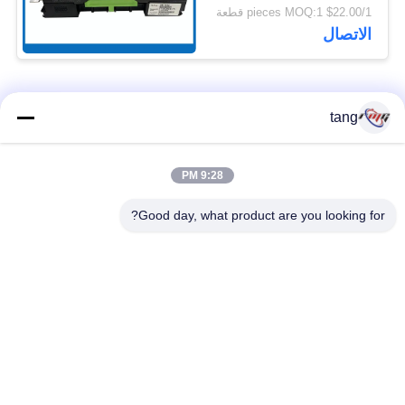
01750207552
$22.00/1 pieces MOQ:1 قطعة
الاتصال
فئات شعبية
جميع
tang
قطع غيار أجهزة
9:28 PM
ATM قطع غيار الآلات
الصراف الآلي
Good day, what product are you looking for?
قطع غيار أجهزة
نكر أتم بارتس
الصراف الآلي وينكور
أجزاء أجهزة الصراف
قطع غيار أجهزة
الآلي نمد
الصراف الآلي ديبولد
هيتاشي أجزاء أجهزة
ماكينة الصراف الآلي