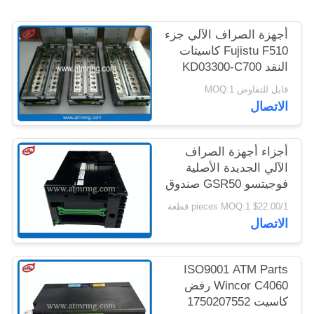
خريطة
أجهزة الصراف الآلي جزء
الموقع
Fujistu F510 كاسيتات
النقد KD03300-C700
سياسة
كاسيتة النقد الملكي
قابل للتفاوض MOQ:1
الخصوصية
الاتصال
أجزاء أجهزة الصراف
الآلي الجديدة الأصلية
فوجيتسو GSR50 صندوق
النقد KD04016-D001
$22.00/1 pieces MOQ:1 قطعة
الاتصال
ISO9001 ATM Parts
Wincor C4060 رفض
كاسيت 1750207552