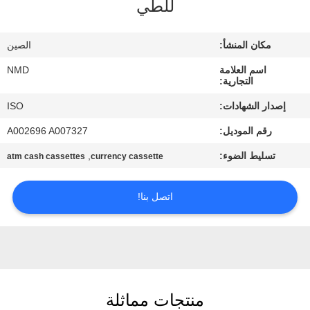
للطي
مراقبة
الجودة
مكان المنشأ:
الصين
اسم العلامة
NMD
اتصل
التجارية:
بنا
إصدار الشهادات:
ISO
رقم الموديل:
A002696 A007327
أخبار
تسليط الضوء:
,
atm cash cassettes
currency cassette
القضايا
اتصل بنا!
اطلب
عرض
أسعار
منتجات مماثلة