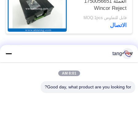
العملة 1750056651
Wincor Reject
Cassette
قابل للتفاوض MOQ:1pcs
الاتصال
فئات شعبية
جميع
tang
قطع غيار أجهزة
8:01 AM
ATM قطع غيار الآلات
الصراف الآلي
Good day, what product are you looking for?
قطع غيار أجهزة
نكر أتم بارتس
الصراف الآلي وينكور
أجزاء أجهزة الصراف
قطع غيار أجهزة
الآلي نمد
الصراف الآلي ديبولد