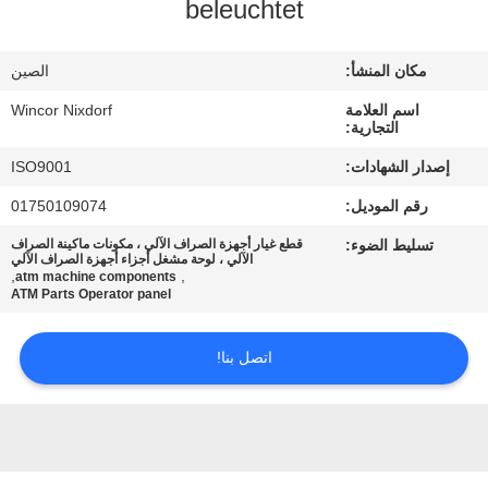
beleuchtet
مراقبة
الجودة
مكان المنشأ:
الصين
اسم العلامة
Wincor Nixdorf
اتصل
التجارية:
بنا
إصدار الشهادات:
ISO9001
رقم الموديل:
01750109074
أخبار
تسليط الضوء:
قطع غيار أجهزة الصراف الآلي ، مكونات ماكينة الصراف
الآلي ، لوحة مشغل أجزاء أجهزة الصراف الآلي
,
,
atm machine components
القضايا
ATM Parts Operator panel
اتصل بنا!
اطلب
عرض
أسعار