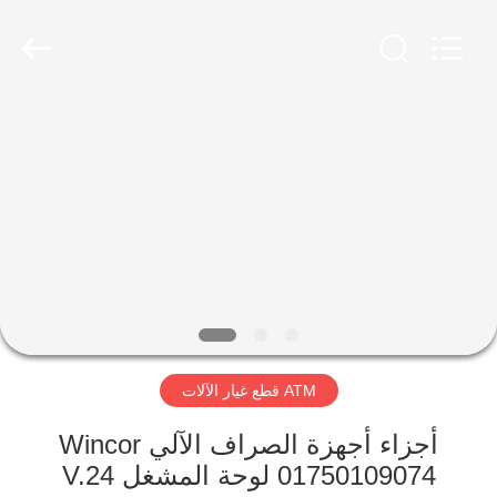
Rong
Mei
Guang
Science
And
Technology
Co.,
Ltd..
الصفحة
All
Rights
Reserved.
الرئيسية
المنتجات
حولنا
جولة
ATM قطع غيار الآلات
في
المصنع
أجزاء أجهزة الصراف الآلي Wincor
01750109074 لوحة المشغل V.24