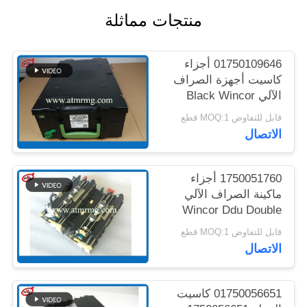
خريطة
منتجات مماثلة
الموقع
01750109646 أجزاء
سياسة
كاسيت أجهزة الصراف
الآلي Black Wincor
الخصوصية
CMD V4 Cash
قابل للتفاوض MOQ:1 قطع
Cassette
الاتصال
1750051760 أجزاء
ماكينة الصراف الآلي
Wincor Ddu Double
Extractor Unit Cmd
قابل للتفاوض MOQ:1 قطع
V4.0
الاتصال
01750056651 كاسيت