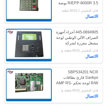
R/EPP-8000R 3.5 بوصة
خريطة
شاشة لمس سعة أجزاء
قابل للتفاوض MOQ:1 قطعة
الموقع
أرقام 7130020100
217
الاتصال
أجزاء أجهزة الصراف
سياسة
445-0694905 أجزاء أجهزة
الآلي نمد
الخصوصية
الصراف الآلي الوطني لوحة
مشغل معززة لشركة
NCR 5886 5887 56xx
قابل للتفاوض MOQ:قطعة واحدة
445-0606916
الاتصال
4450694905
4450606916
1125
SBP534201 NCR
قطع غيار أجهزة
Sankyo قارئ بطاقات
R/W لوحة تحكم AMP RS-
الصراف الآلي ديبولد
232 قطع غيار ماكينات
قابل للتفاوض MOQ:قطعة واحدة
الصراف الآلي NCR
الاتصال