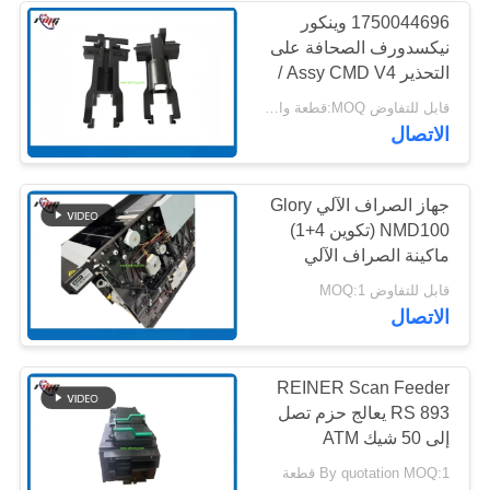
1750044696 وينكور
نيكسدورف الصحافة على
285
التحذير Assy CMD V4 /
هيتاشي أجزاء أجهزة
الصحافة على التحذير Assd
قابل للتفاوض MOQ:قطعة واحدة
ل V وحدة 01750044696
الاتصال
الصراف الآلي
جهاز الصراف الآلي Glory
NMD100 (تكوين 4+1)
ماكينة الصراف الآلي
38
قابل للتفاوض MOQ:1
الاتصال
ماكينة الصراف الآلي
REINER Scan Feeder
RS 893 يعالج حزم تصل
إلى 50 شيك ATM
Scanner Module قطع
By quotation MOQ:1 قطعة
غيار كيوسك ذاتية الخدمة