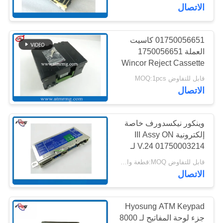
مراقبة
الاتصال
الجودة
01750056651 كاسيت
959
العملة 1750056651
اتصل
قطع غيار أجهزة
Wincor Reject Cassette
بنا
قابل للتفاوض MOQ:1pcs
الصراف الآلي وينكور
الاتصال
أخبار
وينكور نيكسدورف خاصة
القضايا
إلكترونية III Assy ON
V.24 01750003214 لـ
1661
ProCash 2050xe أجزاء
قابل للتفاوض MOQ:قطعة واحدة
اطلب
آلات الصراف الآلي
الاتصال
نكر أتم بارتس
عرض
أسعار
Hyosung ATM Keypad
جزء لوحة المفاتيح لـ 8000