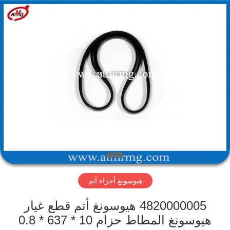
Rong
Mei
Guang
Science
And
Technology
Co.,
Ltd..
الصفحة
All
Rights
Reserved.
الرئيسية
المنتجات
حولنا
جولة
هيوسونغ أجزاء أتم
في
المصنع
4820000005 هيوسونغ أتم قطع غيار
هيوسونغ المطاط حزام 10 * 637 * 0.8