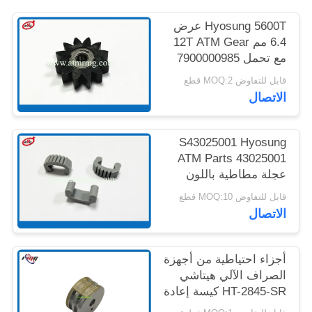
خريطة
Hyosung 5600T عرض
الموقع
6.4 مم 12T ATM Gear
مع تحمل 7900000985
سياسة
قابل للتفاوض MOQ:2 قطع
الاتصال
الخصوصية
S43025001 Hyosung
ATM Parts 43025001
عجلة مطاطية باللون
الرمادي
قابل للتفاوض MOQ:10 قطع
الاتصال
أجزاء احتياطية من أجهزة
الصراف الآلي هيتاشي
HT-2845-SR كيسة إعادة
التدوير للوصلة