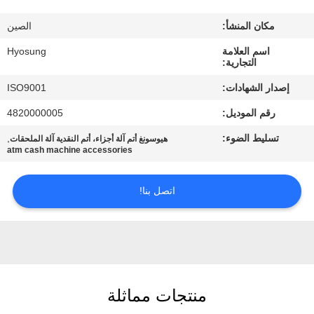
مراقبة
مكان المنشأ:
الصين
الجودة
اسم العلامة
Hyosung
التجارية:
اتصل
إصدار الشهادات:
ISO9001
بنا
رقم الموديل:
4820000005
تسليط الضوء:
,
هيوسونغ أتم آلة أجزاء، أتم النقدية آلة الملحقات
أخبار
atm cash machine accessories
القضايا
اتصل بنا!
اطلب
عرض
أسعار
منتجات مماثلة