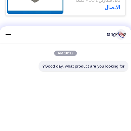
قابل للتفاوض MOQ:1 قطعة
7P098176-003 للوصلة
الاتصال
المطاطية
فئات شعبية
جميع
tang
قطع غيار أجهزة
10:12 AM
ATM قطع غيار الآلات
الصراف الآلي
Good day, what product are you looking for?
قطع غيار أجهزة
نكر أتم بارتس
الصراف الآلي وينكور
أجزاء أجهزة الصراف
قطع غيار أجهزة
الآلي نمد
الصراف الآلي ديبولد
هيتاشي أجزاء أجهزة
ماكينة الصراف الآلي
الصراف الآلي