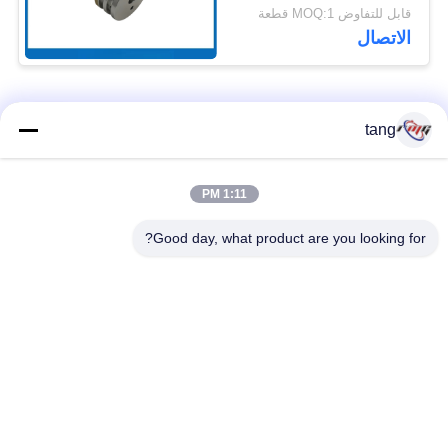
التدوير للوصلة
قابل للتفاوض MOQ:1 قطعة
7P098176-003 للوصلة
الاتصال
المطاطية
فئات شعبية
جميع
tang
قطع غيار أجهزة
1:11 PM
ATM قطع غيار الآلات
الصراف الآلي
Good day, what product are you looking for?
قطع غيار أجهزة
نكر أتم بارتس
الصراف الآلي وينكور
أجزاء أجهزة الصراف
قطع غيار أجهزة
الآلي نمد
الصراف الآلي ديبولد
هيتاشي أجزاء أجهزة
ماكينة الصراف الآلي