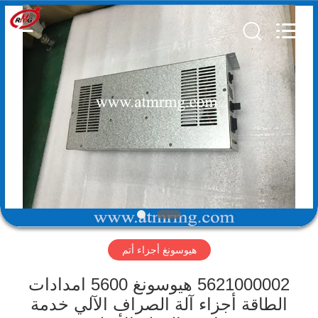
Rong
Mei
Guang
Science
And
Technology
Co.,
Ltd..
الصفحة
All
Rights
Reserved.
الرئيسية
المنتجات
حولنا
جولة
هيوسونغ أجزاء أتم
في
المصنع
5621000002 هيوسونغ 5600 امدادات
الطاقة أجزاء آلة الصراف الآلي خدمة