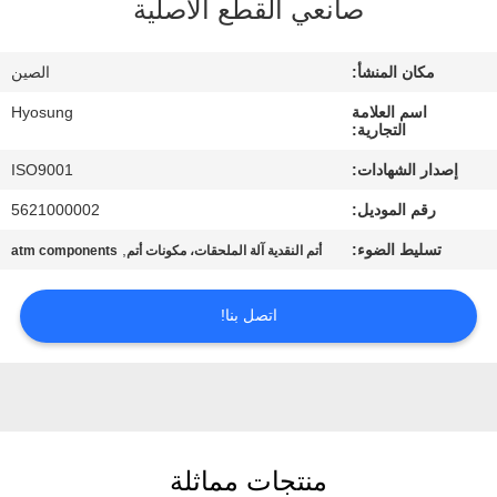
صانعي القطع الأصلية
مراقبة
الجودة
مكان المنشأ:
الصين
اسم العلامة
Hyosung
اتصل
التجارية:
بنا
إصدار الشهادات:
ISO9001
رقم الموديل:
5621000002
أخبار
تسليط الضوء:
,
أتم النقدية آلة الملحقات، مكونات أتم
atm components
القضايا
اتصل بنا!
اطلب
عرض
أسعار
منتجات مماثلة