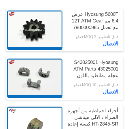
خريطة
Hyosung 5600T عرض
الموقع
6.4 مم 12T ATM Gear
مع تحمل 7900000985
سياسة
قابل للتفاوض MOQ:2 قطع
الخصوصية
الاتصال
S43025001 Hyosung
ATM Parts 43025001
عجلة مطاطية باللون
الرمادي
قابل للتفاوض MOQ:10 قطع
الاتصال
أجزاء احتياطية من أجهزة
الصراف الآلي هيتاشي
HT-2845-SR كيسة إعادة