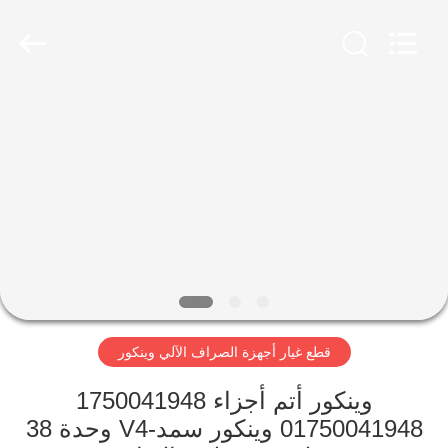
Rong
Mei
Guang
Science
And
Technology
Co.,
Ltd..
الصفحة
All
Rights
Reserved.
الرئيسية
المنتجات
حولنا
جولة
قطع غيار أجهزة الصراف الآلي وينكور
في
المصنع
وينكور أتم أجزاء 1750041948
01750041948 وينكور سمد-V4 وحدة 38