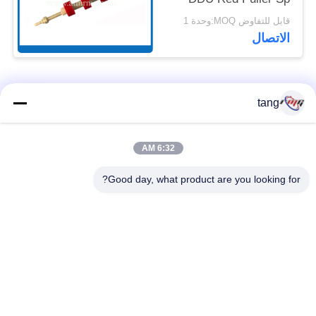
With Shaft
قابل للتفاوض MOQ:وحدة 1
الاتصال
فئات شعبية
جميع
tang
قطع غيار أجهزة
6:32 AM
ATM قطع غيار الآلات
الصراف الآلي
Good day, what product are you looking for?
قطع غيار أجهزة
نكر أتم بارتس
الصراف الآلي وينكور
أجزاء أجهزة الصراف
قطع غيار أجهزة
الآلي نمد
الصراف الآلي ديبولد