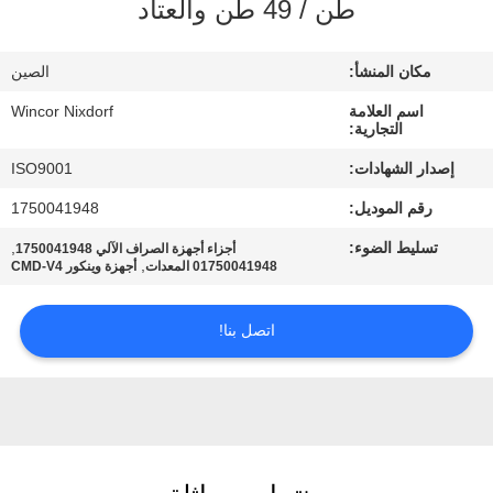
طن / 49 طن والعتاد
مراقبة
الجودة
مكان المنشأ:
الصين
اسم العلامة
Wincor Nixdorf
اتصل
التجارية:
بنا
إصدار الشهادات:
ISO9001
رقم الموديل:
1750041948
أخبار
تسليط الضوء:
,
أجزاء أجهزة الصراف الآلي 1750041948
,
01750041948 المعدات
أجهزة وينكور CMD-V4
القضايا
اتصل بنا!
اطلب
عرض
أسعار