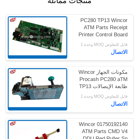
منتجات مماثلة
خريطة
الموقع
PC280 TP13 Wincor
ATM Parts Receipt
Printer Control Board
سياسة
01750189334
قابل للتفاوض MOQ:وحدة 1
الخصوصية
الاتصال
مكونات الجهاز Wincor
Procash PC280 aTM
طابعة الإيصالات TP13
قابل للتفاوض MOQ:وحدة 1
الاتصال
01750192140 Wincor
ATM Parts CMD V4
DDU Red Puller Sp