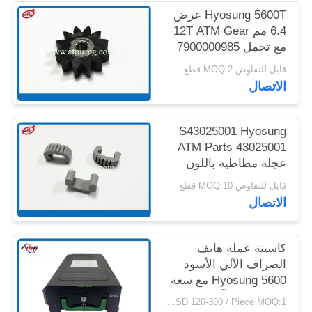
خريطة
Hyosung 5600T عرض
6.4 مم 12T ATM Gear
الموقع
مع تحمل 7900000985
قابل للتفاوض MOQ:2 قطع
سياسة
الاتصال
الخصوصية
S43025001 Hyosung
ATM Parts 43025001
عجلة مطاطية باللون
الرمادي
قابل للتفاوض MOQ:10 قطع
الاتصال
كاسيتة عملة هاتف
الصراف الآلي الأسود
Hyosung 5600 مع سعة
تخزين عالية آلية قفل
USD 120-300 / Piece MOQ:1 قطعة