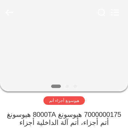
Rong
Mei
Guang
Science
And
Technology
Co.,
Ltd..
الصفحة
All
Rights
Reserved.
الرئيسية
المنتجات
حولنا
جولة
هيوسونغ أجزاء أتم
في
المصنع
7000000175 هيوسونغ 8000TA هيوسونغ
أتم أجزاء، أتم آلة الداخلية أجزاء