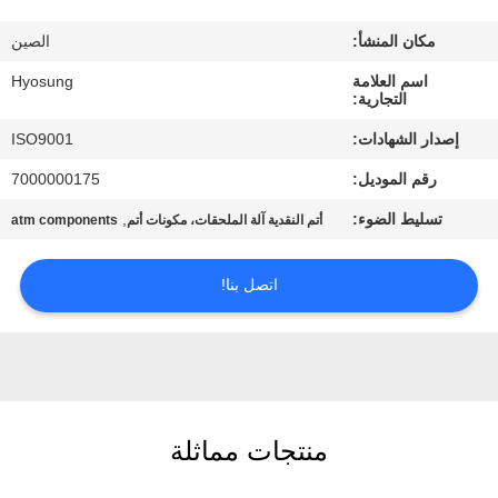
مراقبة
مكان المنشأ:
الصين
الجودة
اسم العلامة
Hyosung
التجارية:
اتصل
إصدار الشهادات:
ISO9001
بنا
رقم الموديل:
7000000175
تسليط الضوء:
,
أتم النقدية آلة الملحقات، مكونات أتم
atm components
أخبار
اتصل بنا!
القضايا
اطلب
عرض
أسعار
منتجات مماثلة