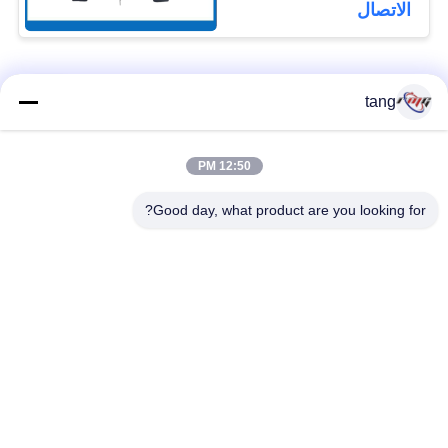
آمنة وبناء دائم
الاتصال
فئات شعبية
جميع
tang
قطع غيار أجهزة
12:50 PM
ATM قطع غيار الآلات
الصراف الآلي
Good day, what product are you looking for?
قطع غيار أجهزة
نكر أتم بارتس
الصراف الآلي وينكور
أجزاء أجهزة الصراف
قطع غيار أجهزة
الآلي نمد
الصراف الآلي ديبولد
هيتاشي أجزاء أجهزة
ماكينة الصراف الآلي
الصراف الآلي