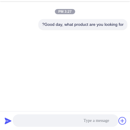
مراقبة
3:27 PM
الجودة
Good day, what product are you looking for?
اتصل
بنا
أخبار
القضايا
اطلب
1750291701 أجزاء آلة الصراف الآلي Diebold Nixdorf
DN200/250/450 ESC مخزن ريل RM4 RM3
عرض
قطع غيار أجهزة الصراف الآلي ديبولد
2023-12-25
أسعار
36 الرؤى