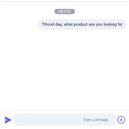
مراقبة
9:51 AM
الجودة
Good day, what product are you looking for?
اتصل
بنا
أخبار
القضايا
اطلب
قطع غيار ماكينة الصراف الآلي ذات الأسطوانة العلوية المزدوجة
عرض
S7310000676 من Hyosung
ATM قطع غيار الآلات
2025-09-19
12 الرؤى
أسعار