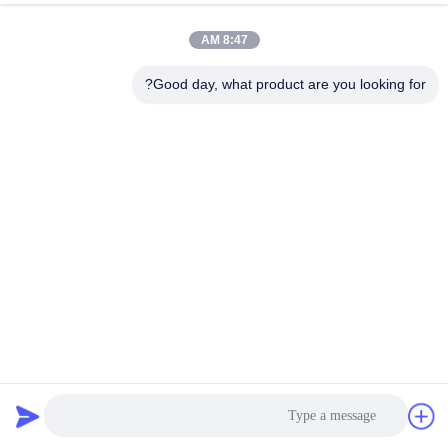
مراقبة
8:47 AM
الجودة
Good day, what product are you looking for?
اتصل
بنا
أخبار
القضايا
اطلب
01804113683 Large Doposit Cassette Basic ATM Machine
عرض
Parts
ATM قطع غيار الآلات
2025-09-19
15 الرؤى
أسعار