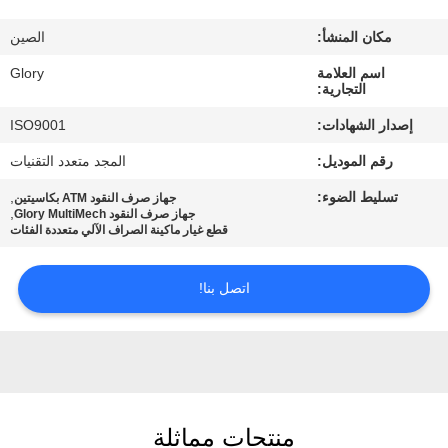
مراقبة
مكان المنشأ:
الصين
الجودة
اسم العلامة
Glory
التجارية:
اتصل
إصدار الشهادات:
ISO9001
بنا
رقم الموديل:
المجد متعدد التقنيات
تسليط الضوء:
,
جهاز صرف النقود ATM بكاسيتين
أخبار
,
جهاز صرف النقود Glory MultiMech
قطع غيار ماكينة الصراف الآلي متعددة الفئات
القضايا
اتصل بنا!
اطلب
عرض
أسعار
منتجات مماثلة