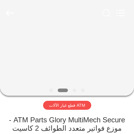
Rong
Mei
Guang
Science
And
Technology
Co.,
Ltd..
الصفحة
All
Rights
Reserved.
الرئيسية
المنتجات
حولنا
جولة
ATM قطع غيار الآلات
في
المصنع
ATM Parts Glory MultiMech Secure -
موزع فواتير متعدد الطوائف 2 كاسيت