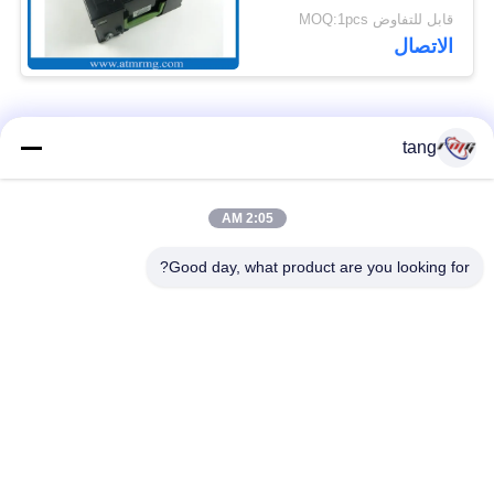
Cassette
قابل للتفاوض MOQ:1pcs
الاتصال
فئات شعبية
جميع
tang
قطع غيار أجهزة
2:05 AM
ATM قطع غيار الآلات
الصراف الآلي
Good day, what product are you looking for?
قطع غيار أجهزة
نكر أتم بارتس
الصراف الآلي وينكور
أجزاء أجهزة الصراف
قطع غيار أجهزة
الآلي نمد
الصراف الآلي ديبولد
هيتاشي أجزاء أجهزة