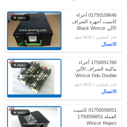
خريطة
الموقع
01750109646 أجزاء
كاسيت أجهزة الصراف
الآلي Black Wincor
سياسة
CMD V4 Cash
قابل للتفاوض MOQ:1 قطع
Cassette
الخصوصية
الاتصال
1750051760 أجزاء
ماكينة الصراف الآلي
Wincor Ddu Double
Extractor Unit Cmd
قابل للتفاوض MOQ:1 قطع
V4.0
الاتصال
01750056651 كاسيت
العملة 1750056651
Wincor Reject