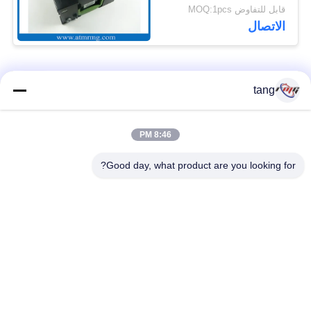
Cassette
قابل للتفاوض MOQ:1pcs
الاتصال
فئات شعبية
جميع
tang
قطع غيار أجهزة
8:46 PM
ATM قطع غيار الآلات
الصراف الآلي
Good day, what product are you looking for?
قطع غيار أجهزة
نكر أتم بارتس
الصراف الآلي وينكور
أجزاء أجهزة الصراف
قطع غيار أجهزة
الآلي نمد
الصراف الآلي ديبولد
هيتاشي أجزاء أجهزة
ماكينة الصراف الآلي