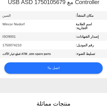
Controller مع USB ASD 1750105679
مراقبة
الجودة
مكان المنشأ:
الصين
اسم العلامة
Wincor Nixdorf
اتصل
التجارية:
بنا
إصدار الشهادات:
ISO9001
رقم الموديل:
1750074210
أخبار
تسليط الضوء:
,
atm spare parts
ATM قطع غيار الآلات
القضايا
اتصل بنا!
اطلب
عرض
أسعار
منتجات مماثلة