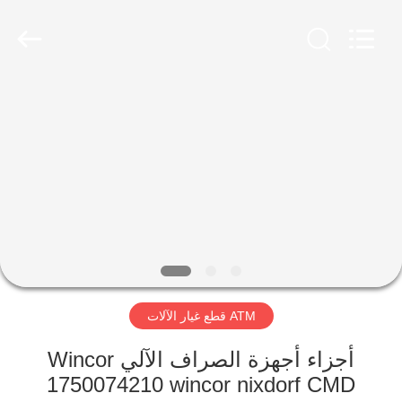
Rong
Mei
Guang
Science
And
Technology
Co.,
Ltd..
الصفحة
All
Rights
Reserved.
الرئيسية
المنتجات
حولنا
جولة
ATM قطع غيار الآلات
في
المصنع
أجزاء أجهزة الصراف الآلي Wincor
1750074210 wincor nixdorf CMD