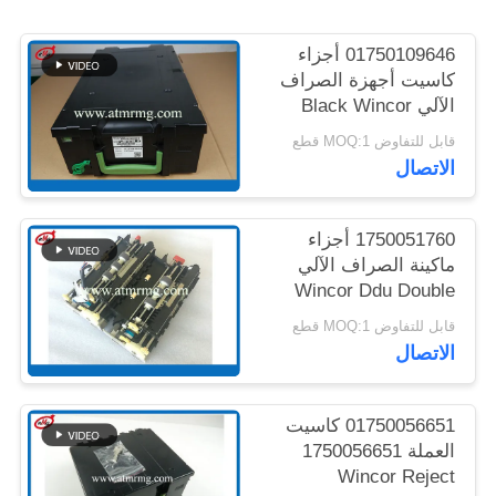
خريطة
01750109646 أجزاء
الموقع
كاسيت أجهزة الصراف
الآلي Black Wincor
سياسة
CMD V4 Cash
قابل للتفاوض MOQ:1 قطع
Cassette
الخصوصية
الاتصال
1750051760 أجزاء
ماكينة الصراف الآلي
Wincor Ddu Double
Extractor Unit Cmd
قابل للتفاوض MOQ:1 قطع
V4.0
الاتصال
01750056651 كاسيت
العملة 1750056651
Wincor Reject