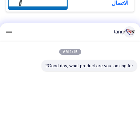
الاتصال
فئات شعبية
جميع
tang
قطع غيار أجهزة
1:15 AM
ATM قطع غيار الآلات
الصراف الآلي
Good day, what product are you looking for?
قطع غيار أجهزة
نكر أتم بارتس
الصراف الآلي وينكور
أجزاء أجهزة الصراف
قطع غيار أجهزة
الآلي نمد
الصراف الآلي ديبولد
هيتاشي أجزاء أجهزة
ماكينة الصراف الآلي
الصراف الآلي