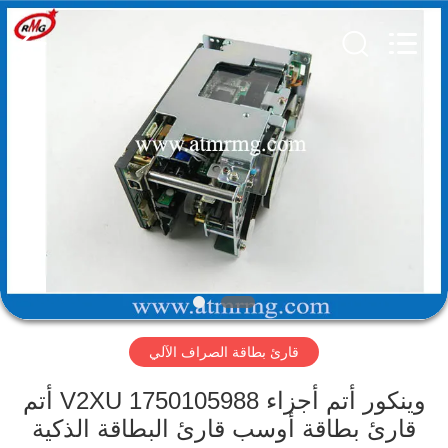
Rong
Mei
Guang
Science
And
Technology
Co.,
Ltd..
الصفحة
All
Rights
Reserved.
الرئيسية
المنتجات
حولنا
جولة
قارئ بطاقة الصراف الآلي
في
المصنع
وينكور أتم أجزاء 1750105988 V2XU أتم
قارئ بطاقة أوسب قارئ البطاقة الذكية