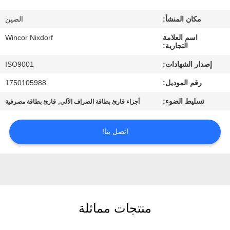
مراقبة
مكان المنشأ:
الصين
الجودة
اسم العلامة
Wincor Nixdorf
التجارية:
اتصل
إصدار الشهادات:
ISO9001
بنا
رقم الموديل:
1750105988
تسليط الضوء:
,
أجزاء قارئ بطاقة الصراف الآلي
قارئ بطاقة مصرفية
أخبار
اتصل بنا!
القضايا
اطلب
عرض
أسعار
منتجات مماثلة