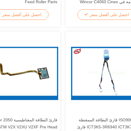
المستخدمة في Wincor C4060 Cineo
Feed Roller Parts
175
احصل على أفضل سعر
احصل على أفضل سعر
ISO9001 ATM قارئ البطاقة الممغنطة
قارئ البطاقة المغناط
سانكيو ICT3K5-3R6940 ICT3K7 قارئ
ATM V2X V2XU V2XF Pre Head