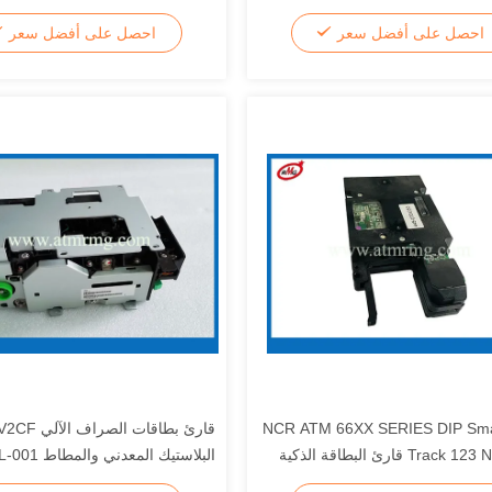
S02A395
1770010153 6954086-9
احصل على أفضل سعر
احصل على أفضل سعر
NCR ATM 66XX SERIES DIP Sm
Track 123 NCR DIP قارئ البطاقة الذكية
البلاستيك المعدني والمطاط V2CF-1JL-001
4450