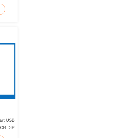
بطاقة رئيس A01
art USB
704253