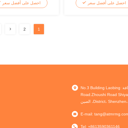
احصل على أفضل سعر
احصل على أفضل سعر
2
1
العنوان: إضافة: No.3 Building Laobing
Road.Zhoushi Road Shiy
District، Shen، الصين
E-mail:
tang@atmrmg.co
Tel:
+8613590361146