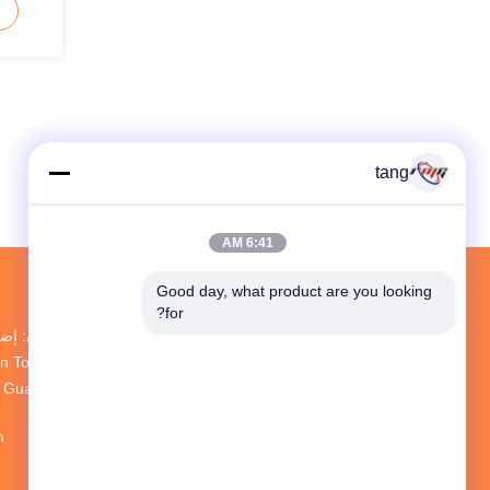
tang
6:41 AM
Good day, what product are you looking 
for?
an Town، Baoan
zhen، Guang Dong
m