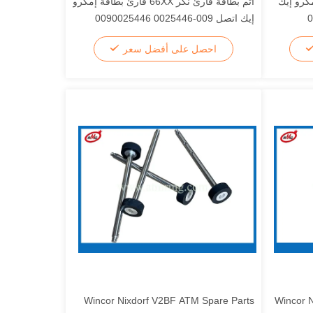
كرو إيك
أتم بطاقة قارئ نكر 66XX قارئ بطاقة إمكرو
إيك اتصل 009-0025446 0090025446
احصل على أفضل سعر
Wincor Nixdorf V2BF ATM Spare Parts
Wincor 