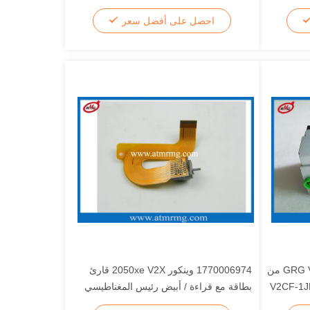
احصل على أفضل سعر
قارئ بطاقات الصراف الآلي GRG V2CF من
1770006974 وينكور 2050xe V2X قارئ
بطاقة مع قراءة / أبيض رئيس المغناطيسي