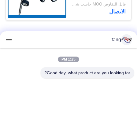
قابل للتفاوض MOQ:حاسب شخصي 1
الاتصال
فئات شعبية
جميع
tang
قطع غيار أجهزة
1:25 PM
ATM قطع غيار الآلات
الصراف الآلي
Good day, what product are you looking for?
قطع غيار أجهزة
نكر أتم بارتس
الصراف الآلي وينكور
أجزاء أجهزة الصراف
قطع غيار أجهزة
الآلي نمد
الصراف الآلي ديبولد
هيتاشي أجزاء أجهزة
ماكينة الصراف الآلي