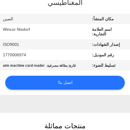
المغناطيسي
مراقبة
الجودة
مكان المنشأ:
الصين
اسم العلامة
Wincor Nixdorf
اتصل
التجارية:
بنا
إصدار الشهادات:
ISO9001
رقم الموديل:
1770006974
أخبار
تسليط الضوء:
,
قارئ بطاقة مصرفية
atm machine card reader
القضايا
اتصل بنا!
اطلب
عرض
أسعار
منتجات مماثلة