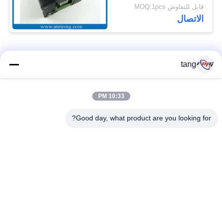
Cassette
قابل للتفاوض MOQ:1pcs
الاتصال
فئات شعبية
جميع
tang
قطع غيار أجهزة
10:33 PM
ATM قطع غيار الآلات
الصراف الآلي
Good day, what product are you looking for?
قطع غيار أجهزة
نكر أتم بارتس
الصراف الآلي وينكور
أجزاء أجهزة الصراف
قطع غيار أجهزة
الآلي نمد
الصراف الآلي ديبولد
هيتاشي أجزاء أجهزة
ماكينة الصراف الآلي