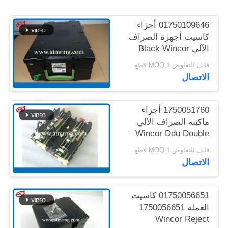
خريطة
01750109646 أجزاء
الموقع
كاسيت أجهزة الصراف
الآلي Black Wincor
سياسة
CMD V4 Cash
قابل للتفاوض MOQ:1 قطع
Cassette
الخصوصية
الاتصال
1750051760 أجزاء
ماكينة الصراف الآلي
Wincor Ddu Double
Extractor Unit Cmd
قابل للتفاوض MOQ:1 قطع
V4.0
الاتصال
01750056651 كاسيت
العملة 1750056651
Wincor Reject