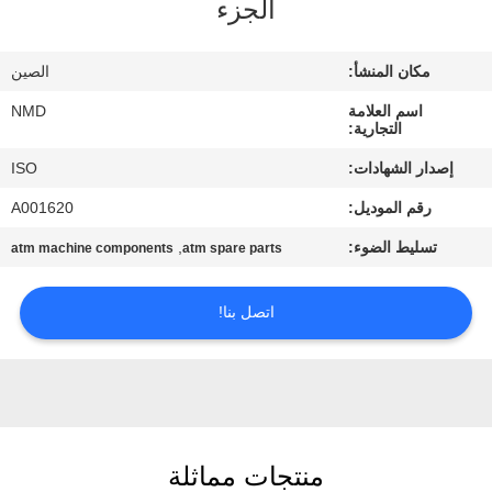
الجزء
مراقبة
الجودة
مكان المنشأ:
الصين
اسم العلامة
NMD
اتصل
التجارية:
بنا
إصدار الشهادات:
ISO
رقم الموديل:
A001620
أخبار
تسليط الضوء:
,
atm machine components
atm spare parts
القضايا
اتصل بنا!
اطلب
عرض
أسعار
منتجات مماثلة