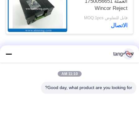
العملة 1750056651
Wincor Reject
Cassette
قابل للتفاوض MOQ:1pcs
الاتصال
فئات شعبية
جميع
tang
قطع غيار أجهزة
11:10 AM
ATM قطع غيار الآلات
الصراف الآلي
Good day, what product are you looking for?
قطع غيار أجهزة
نكر أتم بارتس
الصراف الآلي وينكور
أجزاء أجهزة الصراف
قطع غيار أجهزة
الآلي نمد
الصراف الآلي ديبولد