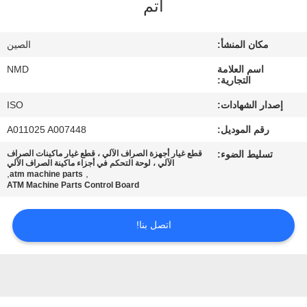
أتم
مراقبة
الجودة
مكان المنشأ:
الصين
اسم العلامة
NMD
اتصل
التجارية:
بنا
إصدار الشهادات:
ISO
رقم الموديل:
A011025 A007448
أخبار
تسليط الضوء:
قطع غيار أجهزة الصراف الآلي ، قطع غيار ماكينات الصراف
الآلي ، لوحة التحكم في أجزاء ماكينة الصراف الآلي
,
,
atm machine parts
القضايا
ATM Machine Parts Control Board
اتصل بنا!
اطلب
عرض
أسعار