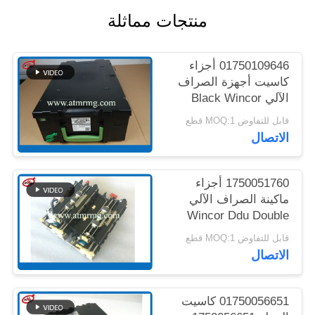
خريطة
منتجات مماثلة
الموقع
01750109646 أجزاء
سياسة
كاسيت أجهزة الصراف
الآلي Black Wincor
الخصوصية
CMD V4 Cash
قابل للتفاوض MOQ:1 قطع
Cassette
الاتصال
1750051760 أجزاء
ماكينة الصراف الآلي
Wincor Ddu Double
Extractor Unit Cmd
قابل للتفاوض MOQ:1 قطع
V4.0
الاتصال
01750056651 كاسيت