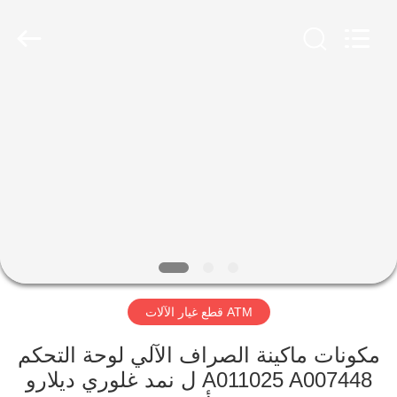
Rong
Mei
Guang
Science
And
Technology
Co.,
Ltd..
الصفحة
All
Rights
Reserved.
الرئيسية
المنتجات
حولنا
جولة
ATM قطع غيار الآلات
في
المصنع
مكونات ماكينة الصراف الآلي لوحة التحكم
A011025 A007448 ل نمد غلوري ديلارو