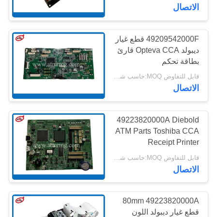
مراقبة
الاتصال
الجودة
49209542000F قطع غيار
959
ديبولد Opteva CCA قارئ
اتصل
قطع غيار أجهزة
بطاقة تحكم
بنا
قابل للتفاوض MOQ:حاسب شخصي 1
الصراف الآلي وينكور
الاتصال
أخبار
49223820000A Diebold
القضايا
ATM Parts Toshiba CCA
Receipt Printer
1661
Controller
قابل للتفاوض MOQ:حاسب شخصي 1
اطلب
الاتصال
نكر أتم بارتس
عرض
أسعار
80mm 49223820000A
قطع غيار ديبولد اللون