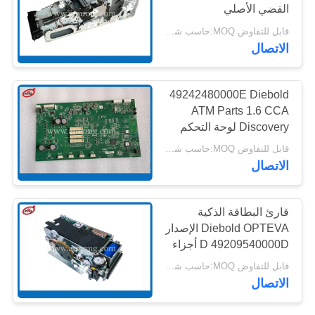
الفضي الأصلي
خريطة
قابل للتفاوض MOQ:حاسب شخصي 1
الموقع
217
الاتصال
أجزاء أجهزة الصراف
سياسة
49242480000E Diebold
الآلي نمد
الخصوصية
ATM Parts 1.6 CCA
Discovery لوحة التحكم
الرئيسية
قابل للتفاوض MOQ:حاسب شخصي 1
الاتصال
1125
قارئ البطاقة الذكية
قطع غيار أجهزة
Diebold OPTEVA الإصدار
D 49209540000D أجزاء
الصراف الآلي ديبولد
أجهزة الصراف الآلي
قابل للتفاوض MOQ:حاسب شخصي 1
الاتصال