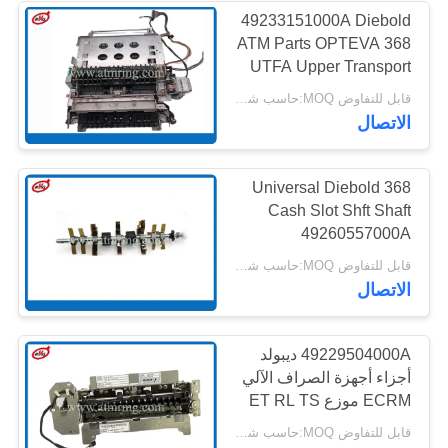
49233151000A Diebold
ATM Parts OPTEVA 368
285
UTFA Upper Transport
هيتاشي أجزاء أجهزة
Front
قابل للتفاوض MOQ:حاسب شخصي 1
الاتصال
الصراف الآلي
Universal Diebold 368
Cash Slot Shft Shaft
49260557000A
49233126000A
38
قابل للتفاوض MOQ:حاسب شخصي 1
الاتصال
ماكينة الصراف الآلي
49229504000A ديبولد
أجزاء أجهزة الصراف الآلي
ECRM موزع ET RL TS
M1U1 RET401
قابل للتفاوض MOQ:حاسب شخصي 1