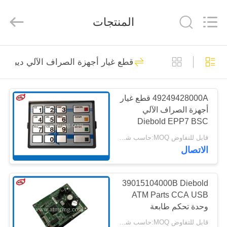
Rong
Mei
Guang
المنتجات
Science
And
Technology
Co.,
Ltd..
الصفحة
932
All
Rights
قطع غيار أجهزة الصراف الآلي ديبولد
Reserved.
الرئيسية
قطع غيار أجهزة
الصراف الآلي
49249428000A قطع غيار
المنتجات
أجهزة الصراف الآلي
Diebold EPP7 BSC
حولنا
MDL LGE ST STL HTR
قابل للتفاوض MOQ:حاسب شخصي 1
الاتصال
831
جولة
في
39015104000B Diebold
ATM قطع غيار الآلات
ATM Parts CCA USB
المصنع
وحدة تحكم طابعة
الإيصالات
قابل للتفاوض MOQ:حاسب شخصي 1