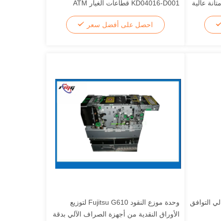
انة عالية
KD04016-D001 قطاعات الغيار ATM
آلي
احصل على أفضل سعر
ود فوجيتسو F53/F56 عالي التوافق
وحدة موزع النقود Fujitsu G610 لتوزيع
الأوراق النقدية من أجهزة الصراف الآلي بدقة