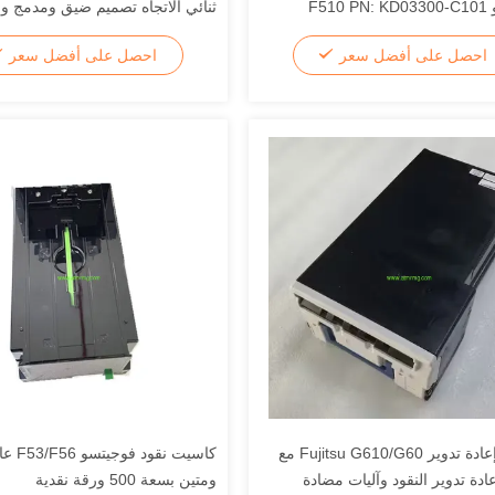
F51
ثنائي الاتجاه تصميم ضيق ومدمج ومت
لمعالجة النقد في أجهزة الصراف ال
احصل على أفضل سعر
احصل على أفضل سعر
كاسيت إعادة تدوير Fujitsu G610/G60 مع
كاسيت نق
ادة تدوير النقود وآليات مضادة
ومتين بسعة 500 ورقة نقدية