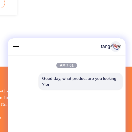
pensing
tang
7:01 AM
Good day, what product are you looking 
for?
an Town، Baoan
zhen، Guang Dong
m