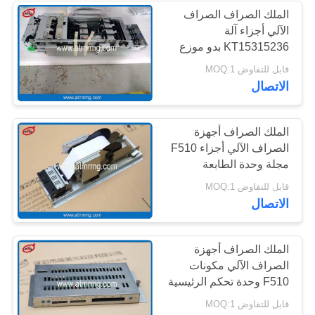
الملك الصراف الصراف
الآلي أجزاء آلة
285
KT15315236 بدو موزع
هيتاشي أجزاء أجهزة
أعلى وحدة F510
قابل للتفاوض MOQ:1
الاتصال
الصراف الآلي
الملك الصراف أجهزة
الصراف الآلي أجزاء F510
مجلة وحدة الطابعة
PT0621، آلة المال النقدية
38
قابل للتفاوض MOQ:1
موزع
الاتصال
ماكينة الصراف الآلي
الملك الصراف أجهزة
الصراف الآلي مكونات
F510 وحدة تحكم الرئيسية
PT162 ل بدو موزع أعلى
قابل للتفاوض MOQ:1
وحدة