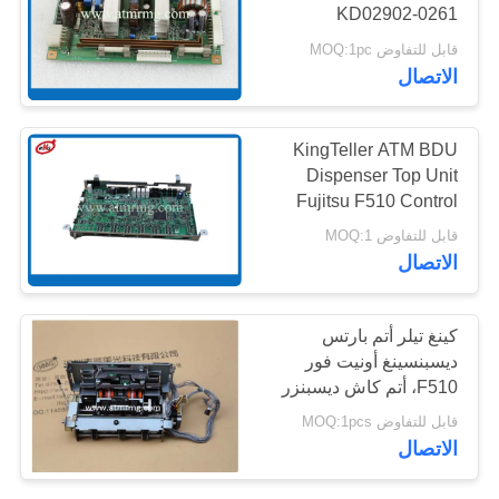
KD02902-0261
خريطة
0090022164 3 months
قابل للتفاوض MOQ:1pc
الموقع
Warranty
217
الاتصال
أجزاء أجهزة الصراف
سياسة
KingTeller ATM BDU
الآلي نمد
الخصوصية
Dispenser Top Unit
Fujitsu F510 Control
Board ملحقات أجهزة
قابل للتفاوض MOQ:1
الصراف الآلي
الاتصال
1125
كينغ تيلر أتم بارتس
قطع غيار أجهزة
ديسبنسينغ أونيت فور
F510، أتم كاش ديسبنزر
الصراف الآلي ديبولد
قابل للتفاوض MOQ:1pcs
الاتصال