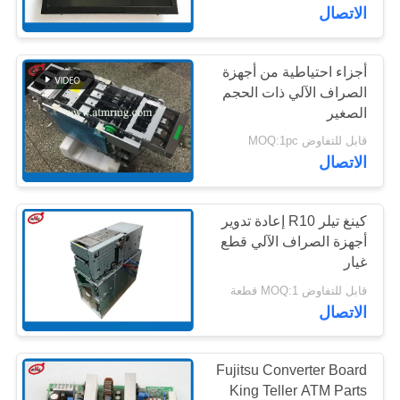
مراقبة
الاتصال
الجودة
أجزاء احتياطية من أجهزة
959
الصراف الآلي ذات الحجم
اتصل
قطع غيار أجهزة
الصغير
بنا
قابل للتفاوض MOQ:1pc
الصراف الآلي وينكور
الاتصال
أخبار
كينغ تيلر R10 إعادة تدوير
القضايا
أجهزة الصراف الآلي قطع
غيار
1661
قابل للتفاوض MOQ:1 قطعة
اطلب
الاتصال
نكر أتم بارتس
عرض
أسعار
Fujitsu Converter Board
King Teller ATM Parts