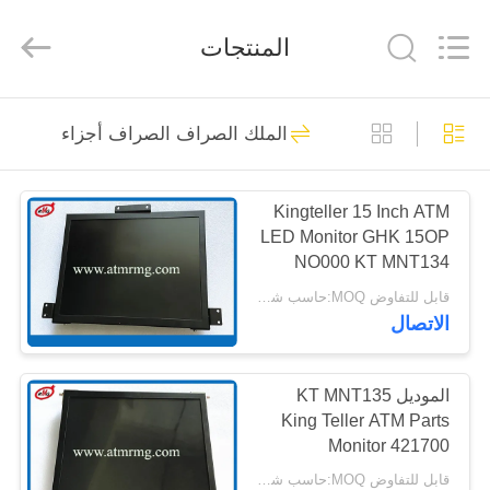
Rong
Mei
Guang
المنتجات
Science
And
Technology
Co.,
Ltd..
الصفحة
932
All
Rights
الملك الصراف الصراف أجزاء
Reserved.
الرئيسية
قطع غيار أجهزة
الصراف الآلي
Kingteller 15 Inch ATM
المنتجات
LED Monitor GHK 15OP
NO000 KT MNT134
حولنا
421600
قابل للتفاوض MOQ:حاسب شخصي 1
الاتصال
831
جولة
في
الموديل KT MNT135
ATM قطع غيار الآلات
King Teller ATM Parts
المصنع
Monitor 421700
3.01.0450
قابل للتفاوض MOQ:حاسب شخصي 1